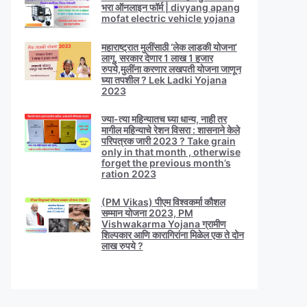
भरा ऑनलाइन फॉर्म | divyang apang
mofat electric vehicle yojana
महाराष्ट्रात मुलींसाठी ‘लेक लाडकी योजना’
लागू, सरकार देणार 1 लाख 1 हजार
रुपये,मुलींना करणार लखपती योजना जाणून
घ्या तपशील ? Lek Ladki Yojana
2023
ज्या-त्या महिन्यातच घ्या धान्य, नाही तर
मागील महिन्याचे रेशन विसरा : शासनाने केले
परिपत्रक जारी 2023 ? Take grain
only in that month , otherwise
forget the previous month’s
ration 2023
(PM Vikas) पीएम विश्वकर्मा कौशल
सम्मान योजना 2023, PM
Vishwakarma Yojana ग्रामीण
शिल्पकार आणि कारागिरांना मिळेल एक ते दोन
लाख रुपये ?