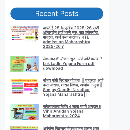
Recent Posts
आरटीई 25 % प्रवेश 2025-26 साठी
ऑनलाईन अर्ज भरणे सुरु, पहा वयोमर्यादा,
पात्रता, अर्ज कसा करावा ? RTE
admission Maharashtra
2025-26 ?
लेक लाडकी योजना सुरु, अर्ज कोठे करावा ?
Lek Ladki Yojana Form pdf
download
संजय गांधी निराधार योजना, || पात्रता, अर्ज
कसा करावा, शासन निर्णय, अर्जाचा नमुना ||
Sanjay Gandhi Niradhar
Yojana Maharashtra ||
मागेल त्याला विहीर 4 लाख रुपये अनुदान !!
Vihir Anudan Yojana
Maharashtra 2024
अपंगांना मिळणार मोफत वाहन दुकान असा