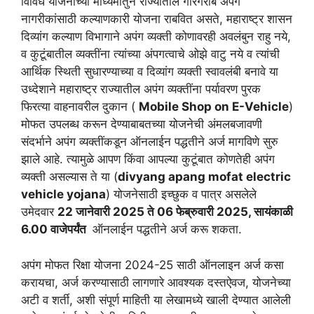
विविध योजनांच्या माध्यमातुन राज्यातील गोरगरीब अपंग
नागरीकांसाठी कल्याणकारी योजना राबवित असते, महाराष्ट्र शासन
दिव्यांग कल्याण विभागाने अपंग व्यक्ती कोणावरही अवलंबुन राहु नये,
व कुटूंबातील व्यक्तींना त्यांच्या अंपगत्वाचे ओझे वाटु नये व त्यांची
आर्थिक स्थिती सुधारण्याच्या व दिव्यांग व्यक्ती स्वावलंबी बनावे या
उध्देशाने महाराष्ट्र राज्यातील अपंग व्यक्तींना पर्यावरण पुरक
फिरत्या वाहनावरील दुकान (
Mobile Shop on E-Vehicle
)
मोफत उपलब्ध करून देण्याबाबतच्या योजनेची अंमलबजावणी
संदर्भाने अपंग व्यक्तींकडून ऑनलाईन पद्धतीने अर्ज मागविणे सुरु
झाले आहे. त्यामुळे आपण किंवा आपल्या कुटूंबात कोणतेही अपंग
व्यक्ती असल्यास ते या (
divyang apang mofat electric
vehicle yojana
) योजनेसाठी इच्छुक व पात्र असलेले
उमेदवार
22 जानेवारी 2025 ते 06 फेब्रुवारी 2025, सायंकाळी
6.00 वाजेपर्यंत
ऑनलाईन पद्धतीने अर्ज करू शकता.
अपंग मोफत रिक्षा योजना 2024-25 साठी ऑनलाइन अर्ज कसा
करायचा, अर्ज करण्यासाठी लागणारे आवश्यक दस्तऐवज, योजनेच्या
अटी व शर्ती, अशी संपूर्ण माहिती या लेखामध्ये खाली देण्यात आलेली