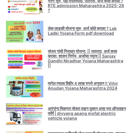
भरणे सुरु, पहा वयोमर्यादा, पात्रता, अर्ज कसा करावा ?
RTE admission Maharashtra 2025-26
?
लेक लाडकी योजना सुरु, अर्ज कोठे करावा ? Lek
Ladki Yojana Form pdf download
संजय गांधी निराधार योजना, || पात्रता, अर्ज कसा
करावा, शासन निर्णय, अर्जाचा नमुना || Sanjay
Gandhi Niradhar Yojana Maharashtra
||
मागेल त्याला विहीर 4 लाख रुपये अनुदान !! Vihir
Anudan Yojana Maharashtra 2024
अपंगांना मिळणार मोफत वाहन दुकान असा भरा ऑनलाइन
फॉर्म | divyang apang mofat electric
vehicle yojana