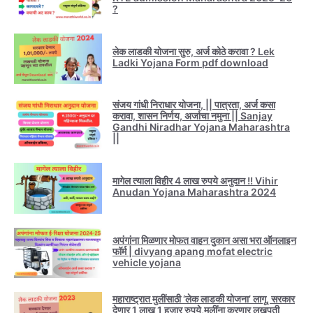
?
लेक लाडकी योजना सुरु, अर्ज कोठे करावा ? Lek
Ladki Yojana Form pdf download
संजय गांधी निराधार योजना, || पात्रता, अर्ज कसा
करावा, शासन निर्णय, अर्जाचा नमुना || Sanjay
Gandhi Niradhar Yojana Maharashtra
||
मागेल त्याला विहीर 4 लाख रुपये अनुदान !! Vihir
Anudan Yojana Maharashtra 2024
अपंगांना मिळणार मोफत वाहन दुकान असा भरा ऑनलाइन
फॉर्म | divyang apang mofat electric
vehicle yojana
महाराष्ट्रात मुलींसाठी ‘लेक लाडकी योजना’ लागू, सरकार
देणार 1 लाख 1 हजार रुपये,मुलींना करणार लखपती